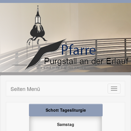
Seiten Menü
Toggle
navigatio
Schott Tagesliturgie
Samstag